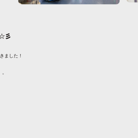
た☆彡
きました！
。。