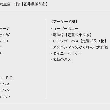
武生店 2階【福井県越前市】
【アーケード機】
ャー7
ゴーゴーポニー
サミW
新幹線【定置式乗り物】
ンド4
レッツゴーバス【定置式乗り物】
ニ
アンパンマンのかくれんぼ大作戦
チ
タイニーホッケー
太鼓の達人
ニBIG
トパス
ンバン
イラル