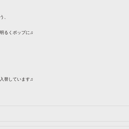
う、
明るくポップに♫
入替しています♫