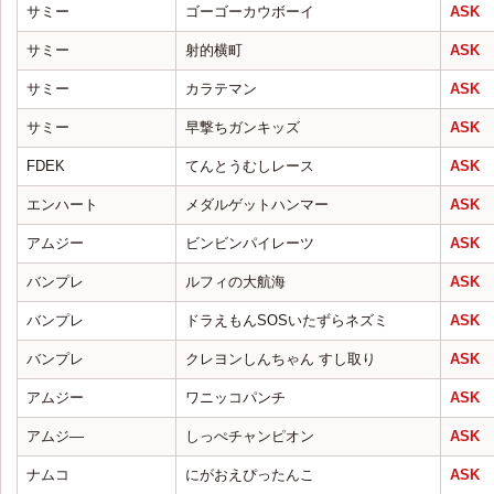
サミー
ゴーゴーカウボーイ
ASK
サミー
射的横町
ASK
サミー
カラテマン
ASK
サミー
早撃ちガンキッズ
ASK
FDEK
てんとうむしレース
ASK
エンハート
メダルゲットハンマー
ASK
アムジー
ビンビンパイレーツ
ASK
バンプレ
ルフィの大航海
ASK
バンプレ
ドラえもんSOSいたずらネズミ
ASK
バンプレ
クレヨンしんちゃん すし取り
ASK
アムジー
ワニッコパンチ
ASK
アムジ―
しっぺチャンピオン
ASK
ナムコ
にがおえぴったんこ
ASK