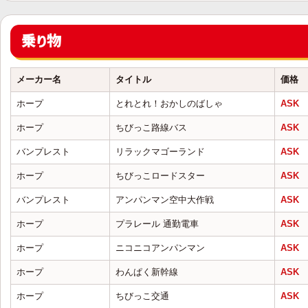
乗り物
メーカー名
タイトル
価格
ホープ
とれとれ！おかしのばしゃ
ASK
ホープ
ちびっこ路線バス
ASK
バンプレスト
リラックマゴーランド
ASK
ホープ
ちびっこロードスター
ASK
バンプレスト
アンパンマン空中大作戦
ASK
ホープ
プラレール 通勤電車
ASK
ホープ
ニコニコアンパンマン
ASK
ホープ
わんぱく新幹線
ASK
ホープ
ちびっこ交通
ASK