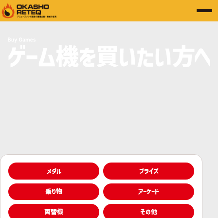
メダル
プライズ
乗り物
アーケード
両替機
その他